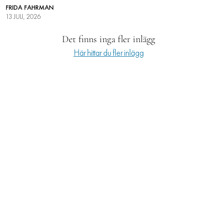
FRIDA FAHRMAN
LIFESTYLE
13 JULI, 2026
HÄLSA
Det finns inga fler inlägg
Här hittar du fler inlägg
RESOR
PRENUMERERA
NYHETSBREV
BALANS
KIDS
KONTAKT
OM OSS
OM COOKIES
HANTERA PREFERENSER